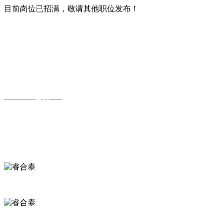
目前岗位已招满，敬请其他职位发布！
CONTACT INFORMATION
联系方式
贵州省贵阳市观山湖区观山西路乾图中心广场A栋一单元17—4
15085988761
18984065526
643339550@qq.com
OFFICIAL ACCOUNTS
公众号
欢迎关注公众号
欢迎关注小程序
WEB SHARE