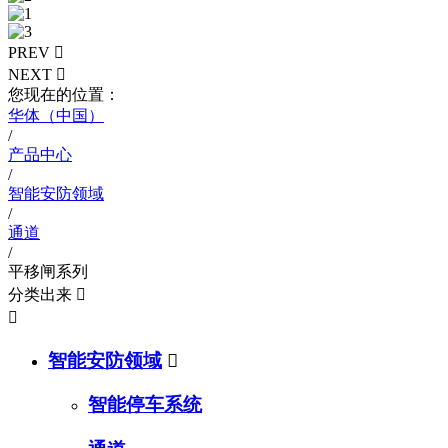
PREV

NEXT

您现在的位置：
华体（中国）
/
产品中心
/
智能安防领域
/
通道
/
平移闸系列
分类出来


智能安防领域

智能停车系统