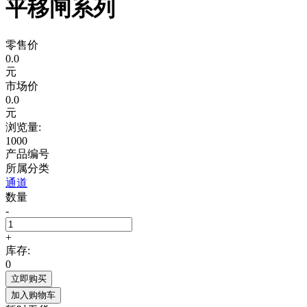
平移闸系列
零售价
0.0
元
市场价
0.0
元
浏览量:
1000
产品编号
所属分类
通道
数量
-
+
库存:
0
立即购买
加入购物车