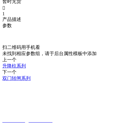
暂时无货

1
产品描述
参数
扫二维码用手机看
未找到相应参数组，请于后台属性模板中添加
上一个
升降柱系列
下一个
双门转闸系列
CONTACT INFORMATION
联系方式
贵州省贵阳市观山湖区观山西路乾图中心广场A栋一单元17—4
15085988761
18984065526
643339550@qq.com