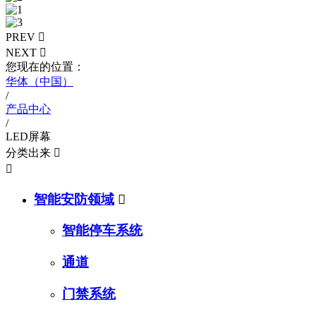
PREV

NEXT

您现在的位置：
华体（中国）
/
产品中心
/
LED屏幕
分类出来


智能安防领域

智能停车系统
通道
门禁系统