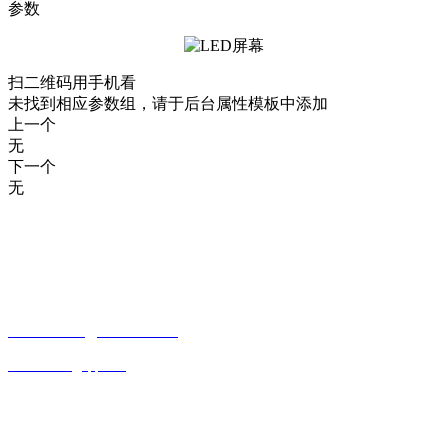
参数
扫二维码用手机看
未找到相应参数组，请于后台属性模板中添加
上一个
无
下一个
无
CONTACT INFORMATION
联系方式
贵州省贵阳市观山湖区观山西路乾图中心广场A栋一单元17—4
15085988761
18984065526
643339550@qq.com
OFFICIAL ACCOUNTS
公众号